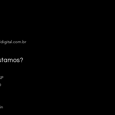
digital.com.br
stamos?
SP
O
in