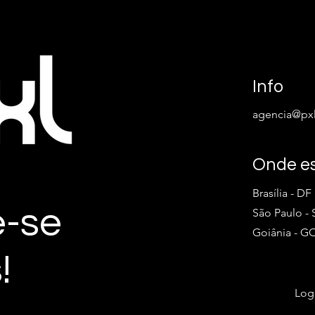
Info
agencia@pxl
Onde e
Brasília - DF
e-se
São Paulo - 
Goiânia - G
!
Log